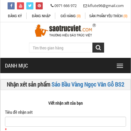
0971 666 972
kflute96@gmail.com
ĐĂNG KÝ
ĐĂNG NHẬP
GIỎ HÀNG
(0)
SẢN PHẨM YÊU THÍCH
(0)
DANH MỤC
Toggle
naviga
Nhận xét sản phẩm
Sáo Bầu Vàng Ngọc Vân Gỗ BS2
Viết nhận xét của bạn
Tiêu đề nhận xét
*