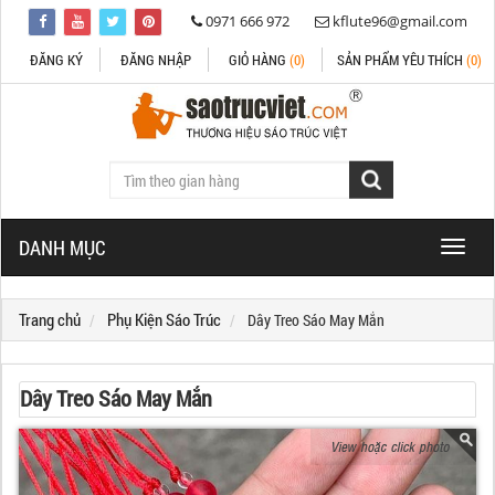
0971 666 972
kflute96@gmail.com
ĐĂNG KÝ
ĐĂNG NHẬP
GIỎ HÀNG
(0)
SẢN PHẨM YÊU THÍCH
(0)
DANH MỤC
Toggle
naviga
Trang chủ
Phụ Kiện Sáo Trúc
Dây Treo Sáo May Mắn
Dây Treo Sáo May Mắn