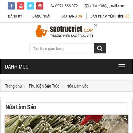
0971 666 972
kflute96@gmail.com
ĐĂNG KÝ
ĐĂNG NHẬP
GIỎ HÀNG
(0)
SẢN PHẨM YÊU THÍCH
(0)
DANH MỤC
Toggle
naviga
Trang chủ
Phụ Kiện Sáo Trúc
Nứa Làm Sáo
Nứa Làm Sáo