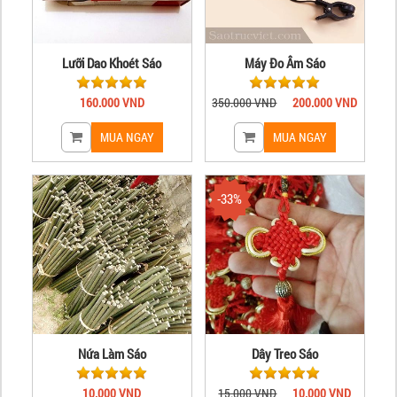
Lưỡi Dao Khoét Sáo
Máy Đo Âm Sáo
160.000 VND
350.000 VND
200.000 VND
-33%
Nứa Làm Sáo
Dây Treo Sáo
10.000 VND
15.000 VND
10.000 VND