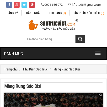
0971 666 972
kflute96@gmail.com
ĐĂNG KÝ
ĐĂNG NHẬP
GIỎ HÀNG
(0)
SẢN PHẨM YÊU THÍCH
(0)
DANH MỤC
Toggle
naviga
Trang chủ
Phụ Kiện Sáo Trúc
Màng Rung Sáo Dizi
Màng Rung Sáo Dizi