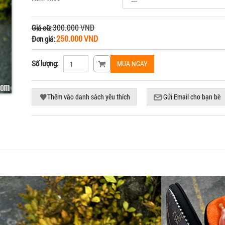
300.000 VND
Giá cũ:
250.000 VND
Đơn giá:
Số lượng: