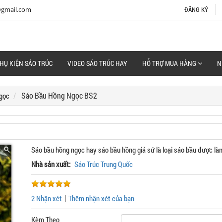
@gmail.com
ĐĂNG KÝ
HỤ KIỆN SÁO TRÚC
VIDEO SÁO TRÚC HAY
HỖ TRỢ MUA HÀNG
N
Sáo Bầu Hồng Ngọc BS2
gọc
Sáo bầu hồng ngọc hay sáo bầu hồng giả sứ là loại sáo bầu được l
Nhà sản xuất:
Sáo Trúc Trung Quốc
|
2 Nhận xét
Thêm nhận xét của bạn
Kèm Theo