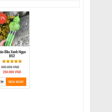
17%
áo Bầu Xanh Ngọc
BS2
300.000 VND
250.000 VND